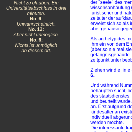
der "seele" des mensc
Nicht zu glauben. Ein
wissensanhäufung un
Universitätsabschluss in drei
juristischer und nat
minuten.
zeitalter der aufk
No. 6:
erweist sich so als 
Unwahrscheinlich.
aber genauso gegen
No. 12:
Aber nicht unmöglich.
Als archetyp des m
No. 6:
ihm ein von dem En
Nichts ist unmöglich
(aber so nie realisi
an diesem ort.
gefängnisgebäude. J
zeitpunkt unter beo
Ziehen wir die linie 
6
...
Und während Numme
behaupten sucht, lie
des staatsdienstes,
und beurteilt wurde.
an. Erst aufgrund d
kindesalter an exi
individuell abgerun
werden möchte.
Die interessante f