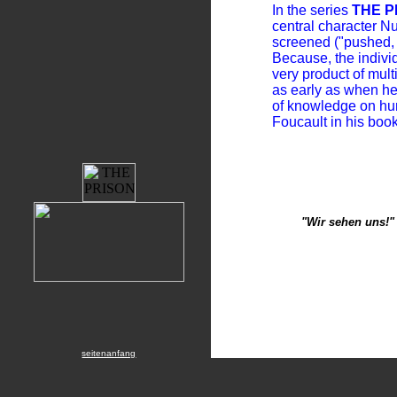
In the series
THE 
central character N
screened ("pushed, f
Because, the individ
very product of mul
as early as when he
of knowledge on hu
Foucault in his boo
"Wir sehen uns!"
seitenanfang