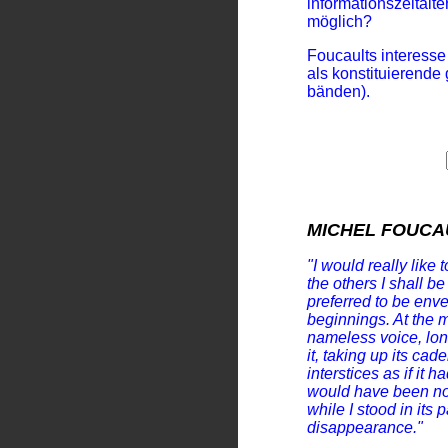
informationszeitalte
möglich?
Foucaults interesse
als konstituierende g
bänden).
MICHEL FOUCA
"I would really like 
the others I shall b
preferred to be env
beginnings. At the 
nameless voice, lo
it, taking up its cad
interstices as if it
would have been no
while I stood in its 
disappearance."