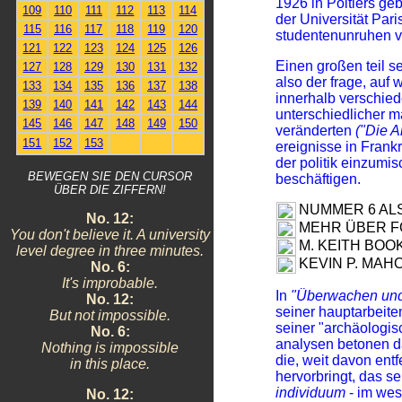
1926 in Poitiers ge
109
110
111
112
113
114
der Universität Pari
115
116
117
118
119
120
studentenunruhen v
121
122
123
124
125
126
Einen großen teil s
127
128
129
130
131
132
also der frage, auf
133
134
135
136
137
138
innerhalb verschied
139
140
141
142
143
144
unterschiedlicher m
145
146
147
148
149
150
veränderten
("Die 
151
152
153
ereignisse in Frank
der politik einzumi
BEWEGEN SIE DEN CURSOR
beschäftigen.
ÜBER DIE ZIFFERN!
NUMMER 6 AL
No. 12:
MEHR ÜBER F
You don't believe it. A university
M. KEITH BOO
level degree in three minutes.
KEVIN P. MAH
No. 6:
It's improbable.
In
"Überwachen und 
No. 12:
seiner hauptarbeiten
But not impossible.
seiner "archäologi
No. 6:
analysen betonen d
Nothing is impossible
die, weit davon entf
in this place.
hervorbringt, das sei
individuum
- im wes
No. 12: