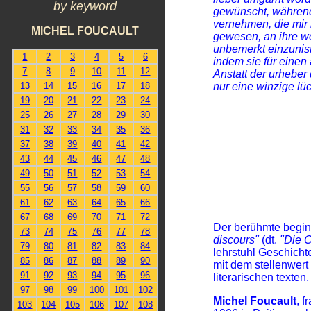
by keyword
gewünscht, währen
vernehmen, die mir
MICHEL FOUCAULT
gewesen, an ihre wo
unbemerkt einzunist
1
2
3
4
5
6
indem sie für einen
7
8
9
10
11
12
Anstatt der urheber 
nur eine winzige lüc
13
14
15
16
17
18
19
20
21
22
23
24
25
26
27
28
29
30
31
32
33
34
35
36
37
38
39
40
41
42
43
44
45
46
47
48
49
50
51
52
53
54
55
56
57
58
59
60
61
62
63
64
65
66
67
68
69
70
71
72
Der berühmte begin
73
74
75
76
77
78
discours"
(dt.
"Die 
79
80
81
82
83
84
lehrstuhl Geschich
85
86
87
88
89
90
mit dem stellenwert 
91
92
93
94
95
96
literarischen texten.
97
98
99
100
101
102
Michel Foucault
, 
103
104
105
106
107
108