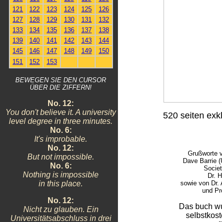
121
122
123
124
125
126
127
128
129
130
131
132
133
134
135
136
137
138
139
140
141
142
143
144
145
146
147
148
149
150
151
152
153
BEWEGEN SIE DEN CURSOR
ÜBER DIE ZIFFERN!
No. 12:
You don't believe it. A university
520 seiten exk
level degree in three minutes.
No. 6:
It's improbable.
No. 12:
Grußworte v
But not impossible.
Dave Barrie 
No. 6:
Societ
Nothing is impossible
Dr. H
sowie von Dr.
in this place.
und Pr
No. 12:
Das buch wu
Nicht zu glauben. Ein
selbstkost
Universitätsabschluss in drei