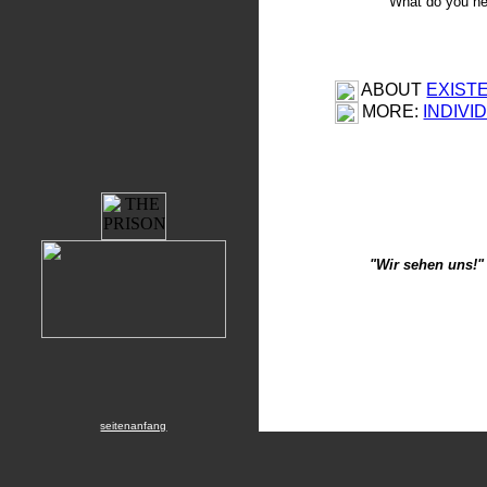
What do you n
ABOUT
EXIST
MORE:
INDIVI
"Wir sehen uns!"
seitenanfang