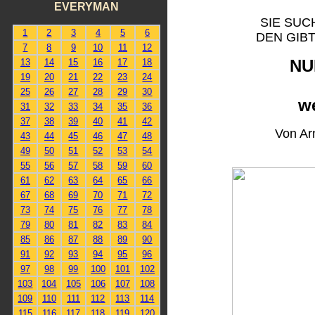
EVERYMAN
SIE SUC
1
2
3
4
5
6
DEN GIB
7
8
9
10
11
12
NU
13
14
15
16
17
18
19
20
21
22
23
24
25
26
27
28
29
30
w
31
32
33
34
35
36
37
38
39
40
41
42
Von Ar
43
44
45
46
47
48
49
50
51
52
53
54
55
56
57
58
59
60
61
62
63
64
65
66
67
68
69
70
71
72
73
74
75
76
77
78
79
80
81
82
83
84
85
86
87
88
89
90
91
92
93
94
95
96
97
98
99
100
101
102
103
104
105
106
107
108
109
110
111
112
113
114
115
116
117
118
119
120