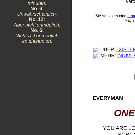
verö
minuten.
No. 6:
Unwahrscheinlich.
Sie schicken eine
e-ma
No. 12:
Nach 
Aber nicht unmöglich.
No. 6:
Nichts ist unmöglich
an diesem ort.
ÜBER
EXISTE
MEHR:
INDIV
EVERYMAN
ONE
YOU ARE L
NOW, 