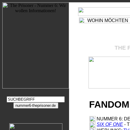
WIR SEHEN UNS!
D
BE SEEING YOU!
E
THE CAFE
FREE SEA
OLD PEOPLE'S HOME
THE 
CITIZENS ADVICE BUREA
WALK ON THE GRASS
6 PRIVATE
2 PRIVATE
GENERAL STORES
TOWN HALL
LABOUR EXCHANGE
COUNCIL CHAMBER
BAND STAND
CHESS LAWN
The Prisoner Nummer 6
www.match-cut.de
GIESSENER GESICHTER
FANDOM,
NUMMER 6:
D
SIX OF ONE
- 