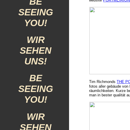
BE
website
PORTMEIRION
SEEING
YOU!
WIR
SEHEN
UNS!
BE
Tim Richmonds
THE P
SEEING
fotos aller gebäude von 
räumlichkeiten. Kurze b
man in bester qualität 
YOU!
WIR
SEHEN