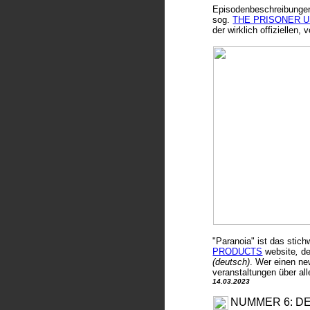
Episodenbeschreibungen,
sog.
THE PRISONER U
der wirklich offiziellen
"Paranoia" ist das stic
PRODUCTS
website
,
de
(deutsch)
. Wer einen ne
veranstaltungen über al
14.03.2023
NUMMER 6:
D