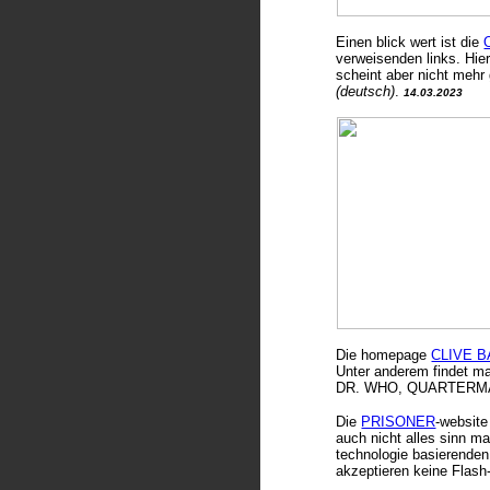
E
inen blick wert ist die
verweisenden links. Hier
scheint aber nicht mehr
(deutsch)
.
14.03.2023
Die
homepage
CLIVE 
Unter anderem findet 
DR. WHO, QUARTERMASS
Die
PRISONER
-website
auch nicht alles sinn ma
technologie basierenden 
akzeptieren keine Flas