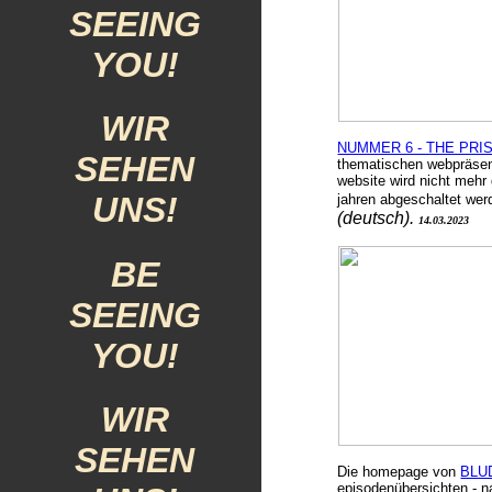
SEEING
YOU!
WIR
NUMMER 6 - THE PRI
SEHEN
thematischen webpräsen
website wird
nicht mehr 
UNS!
jahren abgeschaltet we
(deutsch).
14.03.2023
BE
SEEING
YOU!
WIR
SEHEN
Die homepage von
BLU
episodenübersichten - 