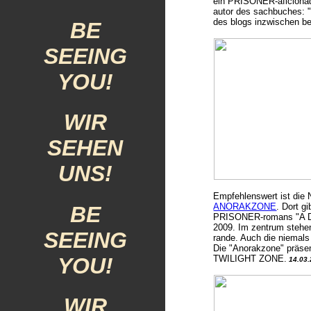
ein PRISONER-aficionado
autor des sachbuches
des blogs inzwischen bee
BE
SEEING
YOU!
WIR
SEHEN
UNS!
Empfehlenswert ist di
ANORAKZONE
. Dort g
BE
PRISONER-romans "A Da
2009. Im zentrum stehe
SEEING
rande. Auch die niemals 
Die "Anorakzone" präsen
YOU!
TWILIGHT ZONE.
14.03.
WIR