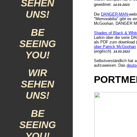
SEHEN
gewidmet.
14.03.2023
UNS!
Die
DANGER-MAN-
webs
"Memorabilia" gibt es ei
McGoohan, DANGER 
BE
Shades of Black & Whit
Larkin über die serie 
SEEING
als PDF zum download 
über Patrick McGoohan
(
englisch
).
YOU!
14.03.2023
Selbstverständlich hat 
aufzuweisen.
Das
deuts
WIR
PORTMEI
SEHEN
UNS!
BE
SEEING
YOU!