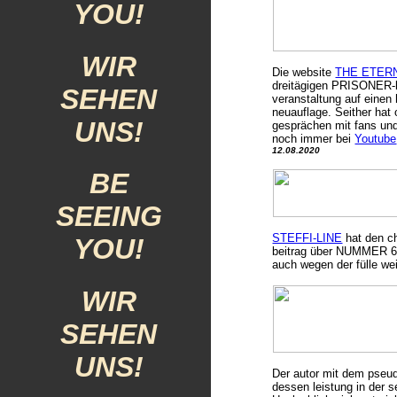
YOU!
WIR
Die website
THE ETER
dreitägigen PRISONER-k
SEHEN
veranstaltung auf einen
neuauflage. Seither hat
UNS!
gesprächen mit fans und
noch immer bei
Youtube
12.08.2020
BE
SEEING
STEFFI-LINE
hat den ch
YOU!
beitrag über NUMMER 6, 
auch wegen der fülle wei
WIR
SEHEN
UNS!
Der autor mit dem pse
dessen leistung in der 