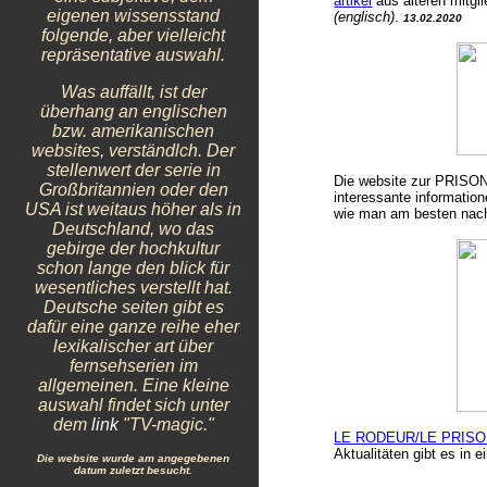
artikel
aus
ältere
n
mitgl
eigenen wissensstand
(englisch)
.
13.02.2020
folgende, aber
vielleicht
repräsentativ
e
auswahl.
Was auffällt, ist der
überhang an englischen
bzw. amerikanischen
websites, verständlch. Der
stellenwert der serie in
Die website zur PRISO
Großbritannien oder den
interessante information
USA ist weitaus höher als in
wie man am besten na
Deutschland, wo das
gebirge der hochkultur
schon lange den blick für
wesentliches verstellt hat.
Deutsche seiten gibt es
dafür eine ganze reihe eher
lexikalischer art über
fernsehserien im
allgemeinen. Eine kleine
auswahl findet sich unter
dem
link
"TV-magic."
LE RODEUR/LE PRIS
Aktualitäten gibt es in 
Die website wurde am angegebenen
datum zuletzt besucht.