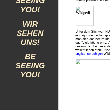
SEEING
frühere präsentation wa
YOU!
WIR
SEHEN
Unter dem Stichwort NU
eintrag in deutscher spr
man sich darüber im klar
UNS!
das "viele-köche-prinzip
unkenntnlichkeit verände
wesentlichen stabil. N
englischsprachigen
Wiki
BE
SEEING
YOU!