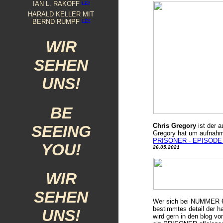
IAN L. RAKOFF
HARALD KELLER MIT
BERND RUMPF
WIR
SEHEN
UNS!
BE
Chris Gregory
ist der 
SEEING
Gregory hat um aufnahm
PRISONER - EPISODE
YOU!
26.05.2021
WIR
SEHEN
Wer sich bei NUMMER 6 
bestimmtes detail der ha
UNS!
wird gern in den blog v