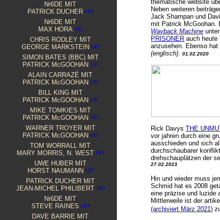
thematische website übe
Nr6DE MIT
Neben weiteren beiträge
PATRICK DUCHER
Jack Shampan und David 
Nr6DE MIT
mit Patrick McGoohan. D
MAX HORA
Wayback Machine
unte
PRISONER
auch heute 
CHRIS RODLEY MIT
anzusehen. Ebenso hat m
GEORGE MARKSTEIN
(englisch)
.
01.02.2020
S
IMON BATES (BBC) MIT
PATRICK McGOOHAN
ALAIN CARRAZÉ MIT
PATRICK McGOOHAN
BILL KING
MIT
PATRICK McGOOHAN
MIKE TOMKIES MIT
PATRICK McGOOHAN
WARNER TROYER MIT
Rick Davys
THE UNMU
PATRICK McGOOHAN
vor jahren durch eine g
ausschieden und sich a
TOM WORRALL MIT
durchschaubarer konflik
MARY MORRIS, N. WEST
drehschauplätzen der ser
UWE HUBER MIT
27.02.2023
HORST NAUMANN
Hin und wieder muss jem
PATRICK
DUCHER MIT
Schmid hat es 2008 get
JEAN-MICHEL PHILIBERT
eine präzise und luzid
Nr6DE MIT
Mittlerweile ist der arti
STEVE RAINES
(archiviert März 2021)
zu
D
AVE BARRIE MIT