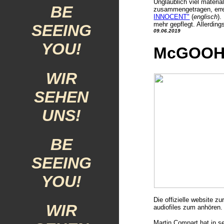
Unglaublich viel materia
BE
zusammengetragen, errei
INNOCENT"
(
englisch
).
mehr gepflegt. Allerding
SEEING
09.06.2019
YOU!
McGOOH
WIR
SEHEN
UNS!
BE
SEEING
YOU!
Die offizielle website zu
WIR
audiofiles zum anhören
Martin Compart hat in 