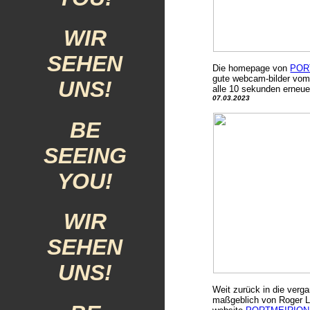
WIR
SEHEN
Die homepage von
POR
gute webcam-bilder vo
UNS!
alle 10 sekunden erneuer
07
.03.2023
BE
SEEING
YOU!
WIR
SEHEN
UNS!
Weit zurück in die verg
maßgeblich von Roger Lan