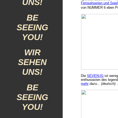
UNS!
Fernsehserien und Spiel
von NUMMER 6 eben Port
BE
SEEING
YOU!
WIR
SEHEN
UNS!
Die
SEVEN-IG
ist weni
enthusiasten des legen
mehr
dazu... (deutsch)
.
BE
SEEING
YOU!