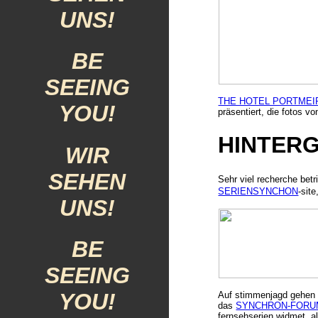
UNS!
BE
SEEING
THE HOTEL PORTMEI
YOU!
präsentiert,
die fotos vo
HINTER
WIR
SEHEN
Sehr viel recherche bet
SERIENSYNCHON
-sit
UNS!
BE
SEEING
YOU!
Auf stimmenjagd gehen ni
das
SYNCHRON-FORU
fernsehserien widmet, 