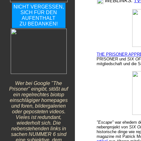
WEBLINKS:
TV
NICHT VERGESSEN,
SICH FÜR DEN
AUFENTHALT
ZU BEDANKEN!
THE PRISONER APPR
PRISONER und
SIX O
mitgliedschaft
und
die S
Wer bei Google "The
Prisoner" eingibt, stößt auf
ein regelrechtes biotop
einschlägiger homepages
und foren, bildergalerien
oder geposteten videos.
Vieles ist redundant,
"Escape"
war ehedem de
wiederholt sich.
Die
nebenprojekt von
SIX 
nebenstehenden links in
historische dinge wie re
sachen NUMMER 6 sind
magazine mit Patrick M
eine subjektive, dem