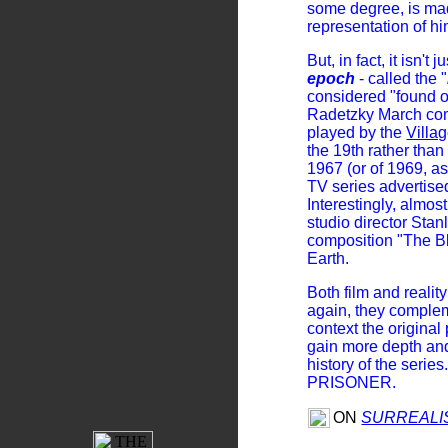
some degree, is m
representation of h
But, in fact, it isn't
epoch
- called the "
considered "found o
Radetzky March com
played by the
Villa
the 19th rather than
1967 (or of 1969, as
TV series advertised 
Interestingly, almo
studio director Sta
composition "The Bl
Earth.
Both film and reality
again, they complem
context the original
gain more depth an
history of the series
PRISONER.
ON
SURREALI