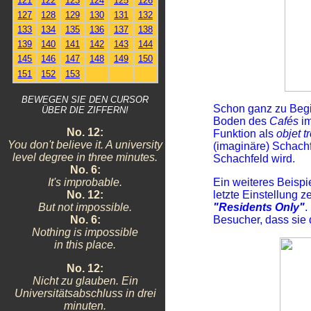
121
122
123
124
125
126
127
128
129
130
131
132
133
134
135
136
137
138
139
140
141
142
143
144
145
146
147
148
149
150
151
152
153
BEWEGEN SIE DEN CURSOR
Schon ganz zu Begin
ÜBER DIE ZIFFERN!
Boden des
Cafés
im
No. 12:
Funktion als
objet t
You don't believe it. A university
(imaginäre) Schachf
level degree in three minutes.
Schachfeld wird.
No. 6:
It's improbable.
Ein weiteres Beispi
No. 12:
letzte Einstellung z
But not impossible.
"Residents Only"
.
No. 6:
Besucher, dass sie
Nothing is impossible
in this place.
No. 12:
Nicht zu glauben. Ein
Universitätsabschluss in drei
minuten.