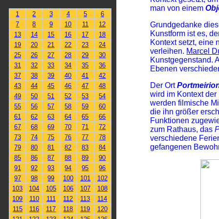
man von einem
Obj
1
2
3
4
5
6
7
8
9
10
11
12
Grundgedanke dies
Kunstform ist es, 
13
14
15
16
17
18
Kontext setzt, ein
19
20
21
22
23
24
verleihen.
Marcel 
25
26
27
28
29
30
Kunstgegenstand. A
31
32
33
34
35
36
Ebenen verschiedene
37
38
39
40
41
42
Der Ort
Portmeirio
43
44
45
46
47
48
wird im Kontext der
49
50
51
52
53
54
werden filmische Mit
55
56
57
58
59
60
die ihn größer ersc
61
62
63
64
65
66
Funktionen zugewi
67
68
69
70
71
72
zum Rathaus, das
73
74
75
76
77
78
verschiedene Ferien
gefangenen Bewohn
79
80
81
82
83
84
85
86
87
88
89
90
91
92
93
94
95
96
97
98
99
100
101
102
103
104
105
106
107
108
109
110
111
112
113
114
115
116
117
118
119
120