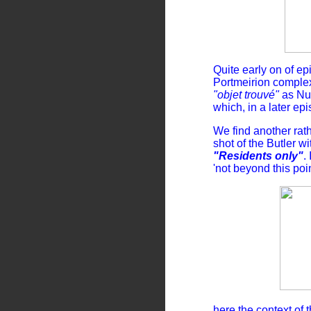
Quite early on of ep
Portmeirion compl
"objet trouvé"
as Num
which, in a later epi
We find another rath
shot of the Butler w
"Residents only"
.
'not beyond this poin
here the context of