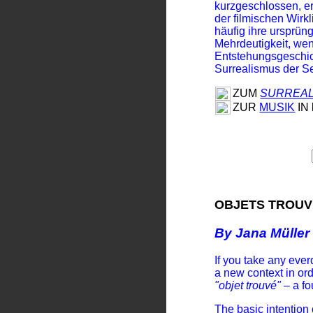
kurzgeschlossen, e
der filmischen Wirk
häufig ihre ursprü
Mehrdeutigkeit, we
Entstehungsgeschic
Surrealismus der Se
ZUM
SURREAL
ZUR
MUSIK
IN
OBJETS TROU
By Jana Müller
If you take any everd
a new context in orde
"objet trouvé"
– a fo
The basic intention 