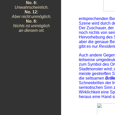
No. 6:
Unwahrscheinlich.
No. 12:
Aber nicht unmöglich.
entsprechenden Bere
No. 6:
Szene wird durch de
Nichts ist unmöglich
Der Zuschauer, der 
an diesem ort.
noch nichts von sei
Hervorhebung des Sc
aber die genaue Bed
gibt es nur
Residen
Auch andere Gegen
teilweise umgedeut
zum Symbol des Ort
Stadtmonster wird; 
meiste gestreiften
S
die seltsamen
Brill
Schneebrillen der In
semiotischen Sinn z
Wirklichkeit eine S
heraus eine Hand si