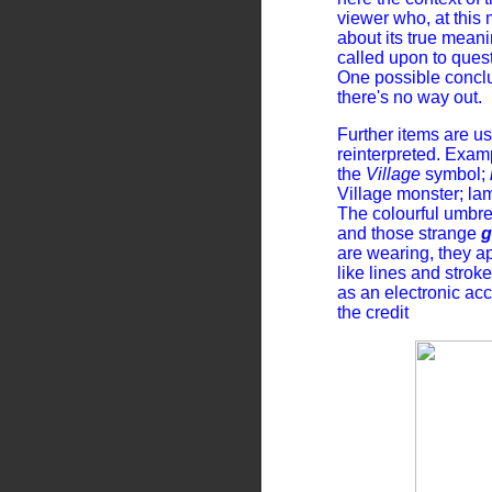
viewer who, at this 
about its true meani
called upon to ques
One possible conclus
there's no way out.
Further items are 
reinterpreted. Exam
the
Village
symbol;
Village monster; la
The colourful umbre
and those strange
g
are wearing, they ap
like lines and strok
as an electronic ac
the
credit