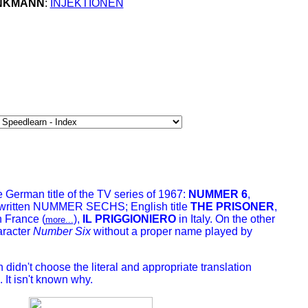
INKMANN
:
INJEKTIONEN
 German title of the TV series of 1967:
NUMMER 6
,
 written NUMMER SECHS; English title
THE PRISONER
,
n France (
),
IL PRIGGIONIERO
in Italy. On the other
more...
aracter
Number Six
without a proper name played by
didn't choose the literal and appropriate translation
 isn't known why.