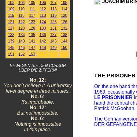
JOACHIM BR
103
104
105
106
107
108
109
110
111
112
113
114
115
116
117
118
119
120
121
122
123
124
125
126
127
128
129
130
131
132
133
134
135
136
137
138
139
140
141
142
143
144
145
146
147
148
149
150
151
152
153
BEWEGEN SIE DEN CURSOR
ÜBER DIE ZIFFERN!
THE PRISONER
No. 12:
You don't believe it. A university
On the one hand the
level degree in three minutes.
1969, occasionally
No. 6:
LE PRISONNIER
i
It's improbable.
hand the central ch
No. 12:
Patrick McGoohan.
But not impossible.
No. 6:
The German version 
Nothing is impossible
DER GEFANGENE. It
in this place.