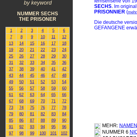
fernsehserie von 1
by keyword
SECHS
. Im origina
PRISONNIER
(
mehr.
NUMMER SECHS
THE PRISONER
D
ie deutsche versi
GEFANGENE erwärmen
1
2
3
4
5
6
7
8
9
10
11
12
13
14
15
16
17
18
19
20
21
22
23
24
25
26
27
28
29
30
31
32
33
34
35
36
37
38
39
40
41
42
43
44
45
46
47
48
49
50
51
52
53
54
55
56
57
58
59
60
61
62
63
64
65
66
67
68
69
70
71
72
73
74
75
76
77
78
79
80
81
82
83
84
85
86
87
88
89
90
MEHR:
NAMEN
91
92
93
94
95
96
NUMMER 6
NI
97
98
99
100
101
102