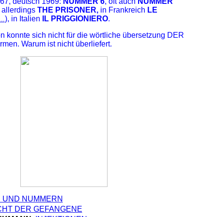
967, deutsch 1969:
NUMMER 6
, oft auch
NUMMER
l allerdings
THE PRISONER,
in Frankreich
LE
), in Italien
IL PRIGGIONIERO
.
..
on konnte sich nicht für die wörtliche übersetzung DER
. Warum ist nicht überliefert.
 UND NUMMERN
CHT DER GEFANGENE