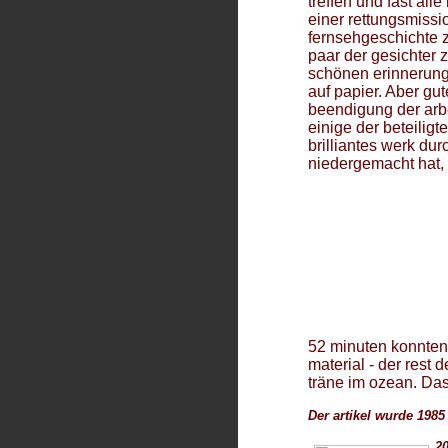
treffen und fast all
einer rettungsmissi
fernsehgeschichte z
paar der gesichter 
schönen erinnerung 
auf papier. Aber gu
beendigung der arbe
einige der beteilig
brilliantes werk du
niedergemacht hat, v
52 minuten konnten 
material - der rest 
träne im ozean. Das 
Der artikel wurde 1985
2