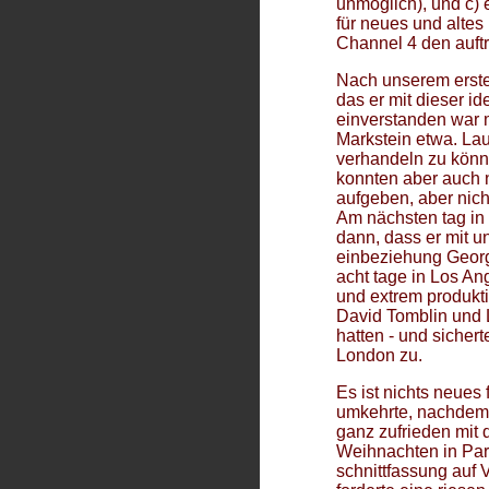
unmöglich), und c) 
---
STEVEN RICKS
MGM - STUDIO DAYS
für neues und alte
STUDIO DAYS: THE MGM BACKLOT
Channel 4 den auftr
---
CHRIS RODLEY
DAS EISBERG-SYNDROM -
SIX INTO ONE...
Nach unserem erste
INTERVIEW MIT GEORGE MARKSTEIN
das er mit dieser i
---
ZIAUDDINE SARDAR
einverstanden war 
WIR SEHEN UNS!
- DIE POSTMODERNE UND DAS
ANDERE
Markstein etwa. Lau
---
ALAN N. SHAPIRO
verhandeln zu könne
THE PRISONER ALS "DIE GEISEL" UND "A. B. UND C."
konnten aber auch 
---
WARNER TROYER
aufgeben, aber nich
INTERVIEW MIT PATRICK McGOOHAN
Am nächsten tag in
---
CHRISTOPH WINDER
dann, dass er mit u
ICH BIN KEINE NUMMER, ICH BIN EIN MENSCH
einbeziehung Georg
---
VALARIE ZIEGLER
acht tage in Los An
THE PRISONER'S SHADOW SIDE
und extrem produkti
David Tomblin und 
hatten - und sicher
London zu.
Es ist nichts neues 
umkehrte, nachdem 
ganz zufrieden mit
Weihnachten in Par
schnittfassung auf 