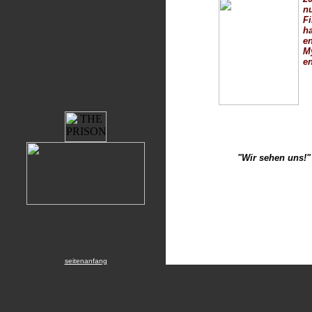
nu
F
ha
en
M
en
"Wir sehen uns!"
seitenanfang