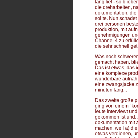
lang lief - so blie
---
JEAN-MARC LOFFICIER
NUMMER 6 ODER DAS GESPENST DER FREIHEIT
die dreharbeiten, n
---
KEVIN PATRICK MAHONEY
dokumentation, die 
DER ANARCHISCHE PRISONER
sollte. Nun schade
---
PATRICK McGOOHAN
drei personen best
DAS TROYER-INTERVIEW
produktion, mit au
DAS LA-TAPE
genehmigungen und
IM GESPRÄCH MIT MIKE TOMKIES
Channel 4 zu erfüll
RUHM WIRD MICH NIE ZUM GEFANGENEN MACHEN
die sehr schnell ge
INTERVIEW MIT BILL KING
DER MANN HINTER
NUMMER 6
Was noch schwerer 
INTERVIEW MIT ALAIN CARRAZÉ
THE PRISONER
gemacht haben, blie
BBC-INTERVIEW MIT SIMON BATES
Das ist etwas, das 
DIE FIGUR IST NATÜRLICH REIN FIKTIV
eine komplexe produ
---
RICK McGRATH
wunderbare aufnahme
35th ANNIVERSARY DVD-SET
eine zwangsjacke z
---
MARY MORRIS, NORMA WEST
minuten lang...
INTERVIEW MIT TOM WORRALL
---
JANA MÜLLER
Das zweite große 
ZUFÄLLIGE ENTDECKUNG UND DANN NOCH EIN IRRTUM
"DER SCHWARM"
ging von einem "kont
---
JANA MÜLLER & ARNO BAUMGÄRTEL
leute interviewt un
IMMER NOCH NUMMER 6?
gekommen ist und, z
---
HORST NAUMANN
dokumentation mit 
INTERVIEW MIT UWE HUBER
machen, weil a) di
---
STEVE RAINES
etwas verdienen, und
...IM INTERVIEW