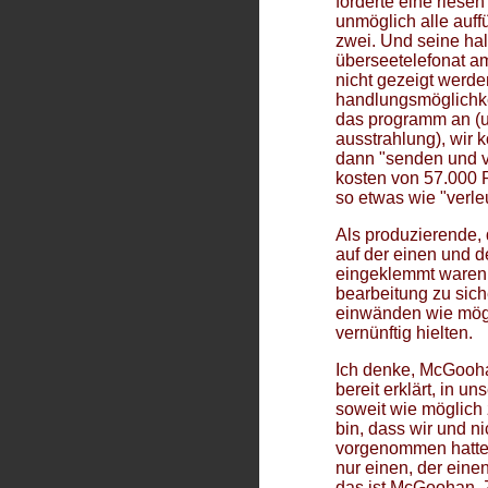
forderte eine riese
unmöglich alle auf
zwei. Und seine hal
überseetelefonat am
nicht gezeigt werde
handlungsmöglichk
das programm an (un
ausstrahlung), wir 
dann "senden und v
kosten von 57.000 
so etwas wie "verl
Als produzierende,
auf der einen und 
eingeklemmt waren, 
bearbeitung zu sic
einwänden wie mögli
vernünftig hielten.
Ich denke, McGoohan
bereit erklärt, in
soweit wie möglich 
bin, dass wir und n
vorgenommen hatten,
nur einen, der ein
das ist McGoohan. 