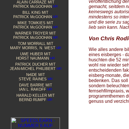
veröffentlichung de
ALAIN CARRAZÉ MIT
DIE OFFENBARUNG -
THE PRISONER
ALS BLU-RAY
gemacht, seitdem n
PATRICK McGOOHAN
---
M. KEITH BOOKER
keineswegs autorisi
BILL KING
MIT
DER POSTMODERNE PRISONER
mindestens so inte
PATRICK McGOOHAN
---
TIM BOURNE
und die serie zu sa
DIE
SECHS
-IDENTITÄT (INTERVIEW)
MIKE TOMKIES MIT
lieb sein kann. Na
---
MICHAEL BRÜNE
PATRICK McGOOHAN
EPISODEN-TRANSKRIPT "DIE ANKUNFT"
WARNER TROYER MIT
AUF DIE REIH GEBRACHT
(2) DIE REIHENFOLGE
Von Chris Rodl
PATRICK McGOOHAN
DIE ANTHONY-SKENE-TRILOGIE
TOM WORRALL MIT
---
MARTIN COMPART
MARY MORRIS, N. WEST
Wie alles andere bi
SOAPS: FERNSEHSERIEN...
UWE HUBER MIT
eines eisberges - d
---
ANTHONY DAVIS
HORST NAUMANN
PRISONER
PRESS LAUNCH 1967
huschten die 52 min
---
PATRICK DUCHER
PATRICK
DUCHER MIT
wohl nie wieder seh
JE NE SUIS PAS UN NUMÉRO, JE SUIS UN HOMME LIBRE!
JEAN-MICHEL PHILIBERT
entscheidenden fakt
...IM INTERVIEW
Nr6DE MIT
eisberg-monate, di
---
ROBERT FAIRCLOUGH
STEVE RAINES
bedenken. Das soll 
POP UND POLITIK
D
AVE BARRIE MIT
sondern beleuchten,
---
HOWARD FOY
IAN L. RAKOFF
fernsehfilmpraxis,
ES WAR EINMAL EIN TRIP...
HARALD KELLER MIT
programmthemen dur
---
B. FRANK
BERND RUMPF
genuss und verzicht
McGOOHAN & BOND
---
CAROLINE FUCHS
REALITY AND SIMULATION IN
THE PRISONER
---
GUILLAUME GRANIER
SCHÖNER TAG! - SPÄTER REGNET ES.
---
LARRY HALL