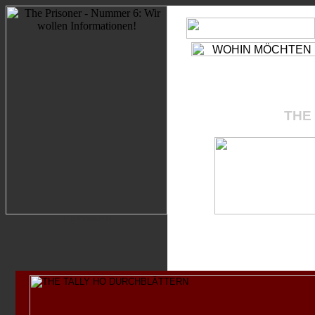
WIR SEHEN UNS!
D
BE SEEING YOU!
E
THE CAFE
FREE SEA
OLD PEOPLE'S HOME
THE 
CITIZENS ADVICE BUREA
WALK ON THE GRASS
6 PRIVATE
2 PRIVATE
GENERAL STORES
TOWN HALL
LABOUR EXCHANGE
COUNCIL CHAMBER
BAND STAND
CHESS LAWN
The Prisoner N
www.match-cut.de
DISKURSE