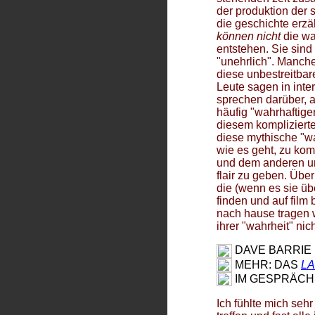
der produktion der 
die geschichte erzä
können
nicht
die wah
entstehen. Sie sind
"unehrlich". Manche
diese unbestreitbar
Leute sagen in inte
sprechen darüber, an
häufig "wahrhaftige
diesem komplizierten
diese mythische "wa
wie es geht, zu ko
und dem anderen und
flair zu geben. Über
die (wenn es sie üb
finden und auf film
nach hause tragen 
ihrer "wahrheit" nic
DAVE BARRIE
MEHR: DAS
LA
IM GESPRÄCH
Ich fühlte mich sehr