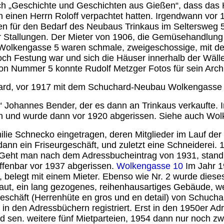
ch „Geschichte und Geschichten aus Gießen“, dass das
 an einen Herrn Roloff verpachtet hatten. Irgendwann vor
sen für den Bedarf des Neubaus Trinkaus im Seltersweg 
ür Stallungen. Der Mieter von 1906, die Gemüsehandlung
olkengasse 5 waren schmale, zweigeschossige, mit der
ch Festung war und sich die Häuser innerhalb der Wälle
 Nummer 5 konnte Rudolf Metzger Fotos für sein Archi
ard, vor 1917 mit dem Schuchard-Neubau Wolkengasse 
“ Johannes Bender, der es dann an Trinkaus verkaufte.
en und wurde dann vor 1920 abgerissen. Siehe auch Wol
lie Schnecko eingetragen, deren Mitglieder im Lauf der
ann ein Friseurgeschäft, und zuletzt eine Schneiderei.
e. Geht man nach dem Adressbucheintrag von 1931, stand
offenbar vor 1937 abgerissen.
Wolkengasse 10
Im Jahr 1
 belegt mit einem Mieter. Ebenso wie Nr. 2 wurde die
aut, ein lang gezogenes, reihenhausartiges Gebäude, we
chäft (Herrenhüte en gros und en detail) von Schuchar
 in den Adressbüchern registriert. Erst in den 1950er 
 sen. weitere fünf Mietparteien, 1954 dann nur noch zw