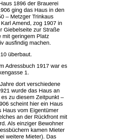
 Haus 1896 der Brauerei
 1906 ging das Haus in den
50 – Metzger Trinkaus
 Karl Amend, zog 1907 in
 Giebelseite zur Straße
 mit geringem Platz
v ausfindig machen.
10 überbaut.
 Im Adressbuch 1917 war es
kengasse 1.
 Jahre dort verschiedene
 1921 wurde das Haus an
 es zu diesem Zeitpunkt –
906 scheint hier ein Haus
ses Haus vom Eigentümer
lches an der Rückfront mit
d. Als einziger Bewohner
Adressbüchern kamen Mieter
ei weitere Mieter).
Das