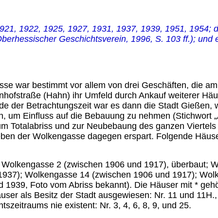
 1921, 1922, 1925, 1927, 1931, 1937, 1939, 1951, 1954;
Oberhessischer Geschichtsverein, 1996, S. 103 ff.);
und e
asse war bestimmt vor allem von drei Geschäften, die 
nhofstraße (Hahn) ihr Umfeld durch Ankauf weiterer Häu
nde der Betrachtungszeit war es dann die Stadt Gießen, 
, um Einfluss auf die Bebauung zu nehmen (Stichwort „A
um Totalabriss und zur Neubebaung des ganzen Viertels
eben der Wolkengasse dagegen erspart. Folgende Häus
 Wolkengasse 2 (zwischen 1906 und 1917), überbaut; 
1937); Wolkengasse 14 (zwischen 1906 und 1917); Wol
1939, Foto vom Abriss bekannt). Die Häuser mit * gehö
er als Besitz der Stadt ausgewiesen: Nr. 11 und 11H.,
itraums nie existent: Nr. 3, 4, 6, 8, 9, und 25.