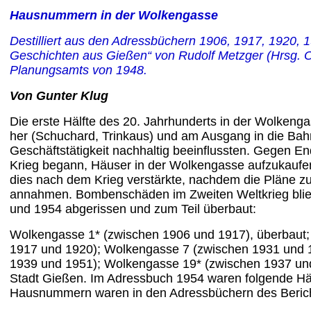
Hausnummern in der Wolkengasse
Destilliert aus den Adressbüchern 1906, 1917, 1920,
Geschichten aus Gießen“ von Rudolf Metzger
(Hrsg. 
Planungsamts von 1948.
Von Gunter Klug
Die erste Hälfte des 20. Jahrhunderts in der Wolkeng
her (Schuchard, Trinkaus) und am Ausgang in die Bah
Geschäftstätigkeit nachhaltig beeinflussten. Gegen E
Krieg begann, Häuser in der Wolkengasse aufzukaufen
dies nach dem Krieg verstärkte, nachdem die Pläne z
annahmen. Bombenschäden im Zweiten Weltkrieg bli
und 1954 abgerissen und zum Teil überbaut:
Wolkengasse 1* (zwischen 1906 und 1917), überbaut;
1917 und 1920); Wolkengasse 7 (zwischen 1931 und 
1939 und 1951); Wolkengasse 19* (zwischen 1937 und 
Stadt Gießen. Im Adressbuch 1954 waren folgende Häus
Hausnummern waren in den Adressbüchern des Berichtsze