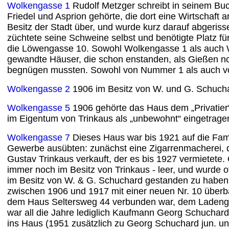
Wolkengasse 1
Rudolf Metzger schreibt in seinem Bu
Friedel und Asprion gehörte, die dort eine Wirtschaft
Besitz der Stadt über, und wurde kurz darauf abgeris
züchtete seine Schweine selbst und benötigte Platz f
die Löwengasse 10. Sowohl Wolkengasse 1 als auch W
gewandte Häuser, die schon enstanden, als Gießen no
begnügen mussten. Sowohl von Nummer 1 als auch von
Wolkengasse 2
1906 im Besitz von W. und G. Schuch
Wolkengasse 5
1906 gehörte das Haus dem „Privatier
im Eigentum von Trinkaus als „unbewohnt“ eingetrag
Wolkengasse 7
Dieses Haus war bis 1921 auf die Fami
Gewerbe ausübten: zunächst eine Zigarrenmacherei, d
Gustav Trinkaus verkauft, der es bis 1927 vermietet
immer noch im Besitz von Trinkaus - leer, und wurde 
im Besitz von W. & G. Schuchard gestanden zu haben,
zwischen 1906 und 1917 mit einer neuen Nr. 10 überb
dem Haus Seltersweg 44 verbunden war, dem Ladenges
war all die Jahre lediglich Kaufmann Georg Schuchard
ins Haus (1951 zusätzlich zu Georg Schuchard jun. und