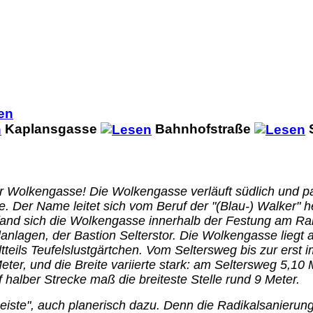
Kaplansgasse
Bahnhofstraße
r Wolkengasse! Die Wolkengasse verläuft südlich und pa
 Der Name leitet sich vom Beruf der "(Blau-) Walker" her
efand sich die Wolkengasse innerhalb der Festung am Ra
nlagen, der Bastion Selterstor. Die Wolkengasse liegt a
tteils Teufelslustgärtchen.
Vom Seltersweg bis zur erst i
er, und die Breite variierte stark: am Seltersweg 5,10 
halber Strecke maß die breiteste Stelle rund 9 Meter.
iste", auch planerisch dazu. Denn die Radikalsanierun