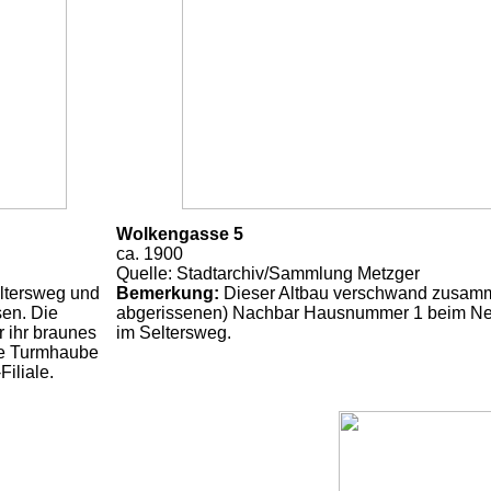
Wolkengasse 5
ca. 1900
Quelle: Stadtarchiv/Sammlung Metzger
ltersweg und
Bemerkung:
Dieser Altbau verschwand zusamme
en. Die
abgerissenen) Nachbar Hausnummer 1 beim N
r ihr braunes
im Seltersweg.
ine Turmhaube
Filiale.