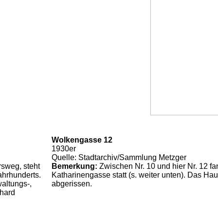
Wolkengasse 12
1930er
Quelle: Stadtarchiv/Sammlung Metzger
rsweg, steht
Bemerkung:
Zwischen Nr. 10 und hier Nr. 12 fa
ahrhunderts.
Katharinengasse statt (s. weiter unten). Das H
altungs-,
abgerissen.
chard