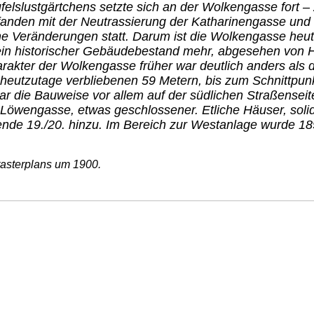
elslustgärtchens setzte sich an der Wolkengasse fort –
fanden mit der Neutrassierung der Katharinengasse und
e Veränderungen statt. Darum ist die Wolkengasse heute
t kein historischer Gebäudebestand mehr, abgesehen vo
akter der Wolkengasse früher war deutlich anders als 
heutzutage verbliebenen 59 Metern, bis zum Schnittpun
r die Bauweise vor allem auf der südlichen Straßenseit
g Löwengasse, etwas geschlossener. Etliche Häuser, sol
nde 19./20. hinzu. Im Bereich zur Westanlage wurde 18
asterplans um 1900.